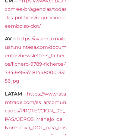
CM –
https://www.copaair.
com/es-br/agencias/todas
-las-politicas/regulacion-r
eembolso-dot/
AV –
https://avianca.mailp
ush.nuintesa.com/docum
entos/newsletters_ficher
os/fichero-9789-ficheros-1
734369657-81448000-331
56.jpg
LATAM
–
https://www.lata
mtrade.com/es_ar/comuni
cados/PROTECCION_DE_
PASAJEROS_Manejo_de_
Normativa_DOT_para_pas