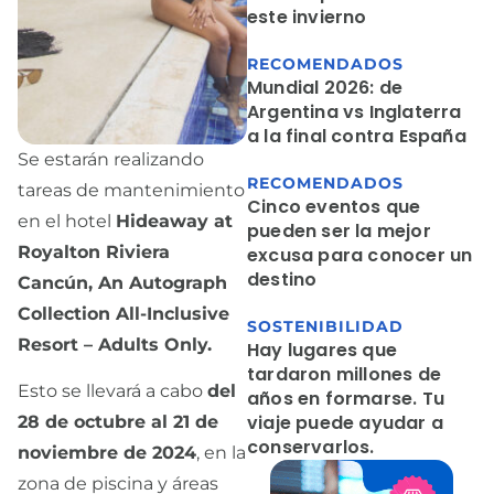
este invierno
RECOMENDADOS
Mundial 2026: de
Argentina vs Inglaterra
a la final contra España
Se estarán realizando
RECOMENDADOS
tareas de mantenimiento
Cinco eventos que
en el hotel
Hideaway at
pueden ser la mejor
Royalton Riviera
excusa para conocer un
destino
Cancún, An Autograph
Collection All-Inclusive
SOSTENIBILIDAD
Resort – Adults Only.
Hay lugares que
tardaron millones de
Esto se llevará a cabo
del
años en formarse. Tu
viaje puede ayudar a
28 de octubre al 21 de
conservarlos.
noviembre de 2024
, en la
zona de piscina y áreas