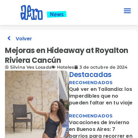
Volver
Mejoras en Hideaway at Royalton
Riviera Cancún
Silvina Ves Losada
Hoteles
3 de octubre de 2024
Destacadas
RECOMENDADOS
Qué ver en Tailandia: los
imperdibles que no
pueden faltar en tu viaje
RECOMENDADOS
Vacaciones de invierno
en Buenos Aires: 7
barrios para recorrer en