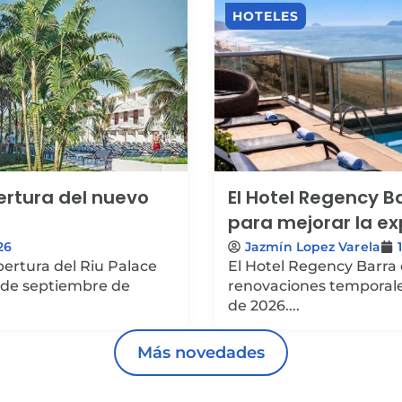
HOTELES
pertura del nuevo
El Hotel Regency 
para mejorar la e
26
Jazmín Lopez Varela
ertura del Riu Palace
El Hotel Regency Barra
esde septiembre de
renovaciones temporale
de 2026....
Más novedades