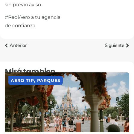
sin previo aviso.
#PedíAero a tu agencia
de confianza
Anterior
Siguiente
Mirá tambien
AERO TIP
,
PARQUES