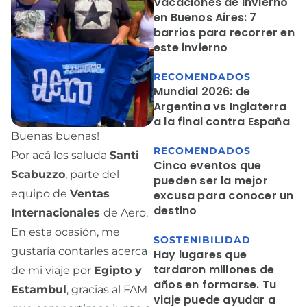
Vacaciones de invierno
en Buenos Aires: 7
barrios para recorrer en
este invierno
RECOMENDADOS
Mundial 2026: de
Argentina vs Inglaterra
a la final contra España
Buenas buenas!
RECOMENDADOS
Por acá los saluda
Santi
Cinco eventos que
Scabuzzo
, parte del
pueden ser la mejor
equipo de
Ventas
excusa para conocer un
destino
Internacionales
de Aero.
En esta ocasión, me
SOSTENIBILIDAD
gustaría contarles acerca
Hay lugares que
tardaron millones de
de mi viaje por
Egipto y
años en formarse. Tu
Estambul
, gracias al FAM
viaje puede ayudar a