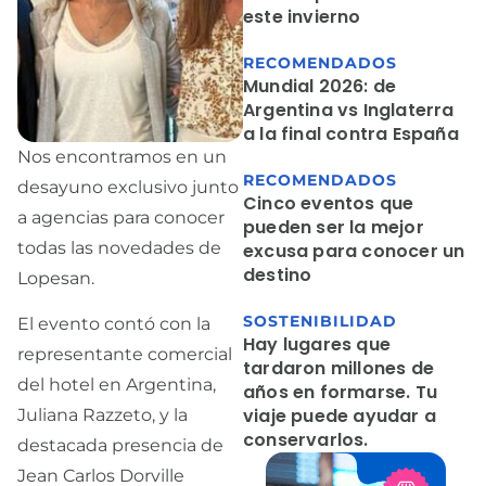
este invierno
RECOMENDADOS
Mundial 2026: de
Argentina vs Inglaterra
a la final contra España
Nos encontramos en un
RECOMENDADOS
desayuno exclusivo junto
Cinco eventos que
a agencias para conocer
pueden ser la mejor
todas las novedades de
excusa para conocer un
destino
Lopesan.
SOSTENIBILIDAD
El evento contó con la
Hay lugares que
representante comercial
tardaron millones de
del hotel en Argentina,
años en formarse. Tu
viaje puede ayudar a
Juliana Razzeto, y la
conservarlos.
destacada presencia de
Jean Carlos Dorville